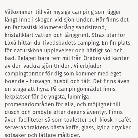
Välkommen till vår mysiga camping som ligger
långt inne i skogen vid sjön Unden. Här finns det
en fantastisk kilometerlång sandstrand,
kristallklart vatten och långgrunt. Strax utanför
Laxå hittar du Tivedsbadets camping. En fin plats
för natursköna upplevelser och härligt sol och
bad. Beläget bara fem mil från Örebro vid kanten
av den vackra sjön Unden. Vi erbjuder
campingtomter för dig som kommer med eget
boende - husvagn, husbil och tält. Det finns även
en stuga att hyra. På campingområdet finns
lekplatser för de yngsta, lummiga
promenadområden för alla, och möjlighet till
dusch och ombyte efter dagens äventyr. Finns
även faciliteter så som toaletter och kiosk. I cafét
serveras traktens bästa kaffe, glass, kylda drycker,
sötsaker och lättare måltider.