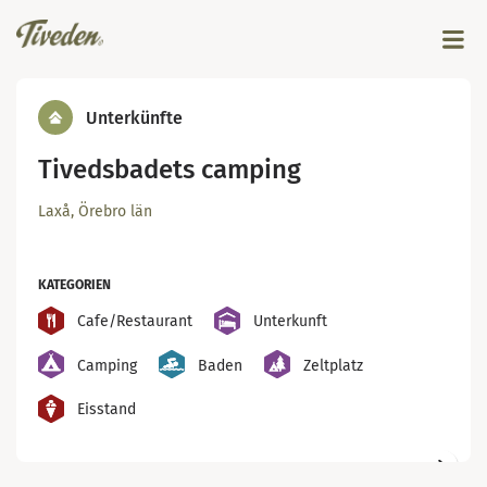
Unterkünfte
Tivedsbadets camping
Laxå, Örebro län
KATEGORIEN
Cafe/Restaurant
Unterkunft
Camping
Baden
Zeltplatz
Eisstand
©
Vedran Osmanović