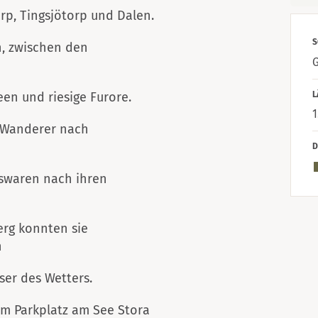
rp, Tingsjötorp und Dalen.
S
n, zwischen den
G
L
en und riesige Furore.
1
n Wanderer nach
D
swaren nach ihren
erg konnten sie
n
ser des Wetters.
om Parkplatz am See Stora