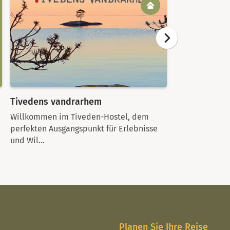
Tivedens vandrarhem
Tingsjötorp
Willkommen im Tiveden-Hostel, dem
Tingsjötorprun
perfekten Ausgangspunkt für Erlebnisse
kleines Juwel 
und Wil...
gr...
Planen Sie Ihre Reise