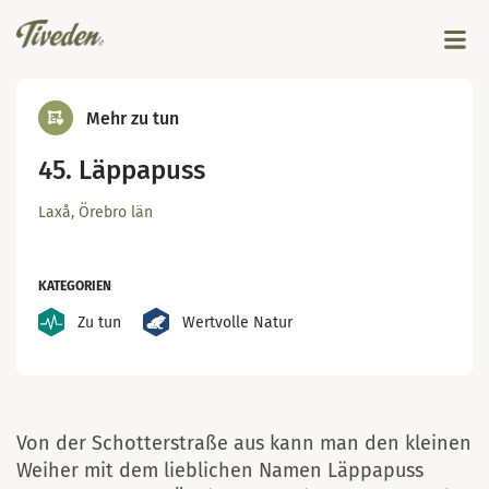
Mehr zu tun
45. Läppapuss
Laxå, Örebro län
KATEGORIEN
Zu tun
Wertvolle Natur
Stora block vid Läppapuss. Foto Malin Björn
Von der Schotterstraße aus kann man den kleinen
Weiher mit dem lieblichen Namen Läppapuss